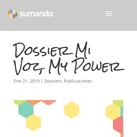
Dossier Mi
Voz, My Power
Ene 21, 2019
|
Dossiers
,
Publicaciones