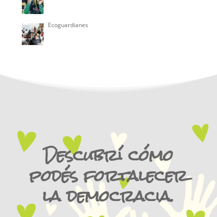
Ecoguardianes
Descubrí cómo
podés fortalecer
la democracia.