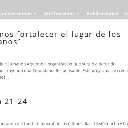
uiénes somos
Qué hacemos
Publicaciones
C
s fortalecer el lugar de los
anos”
rigir Sumando Argentina, organización que surgió a partir del
onstruyendo una Ciudadanía Responsable. Este programa se creó 
es...
a 21-24
uperando del fuerte temporal de los últimos días. Llovió mucho y h